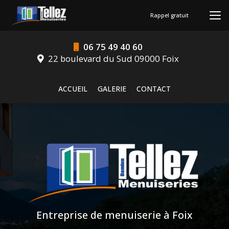
Aller
au
Rappel gratuit
contenu
principal
06 75 49 40 60
22 boulevard du Sud 09000 Foix
Navigation secondaire
ACCUEIL
GALERIE
CONTACT
Entreprise de menuiserie à Foix