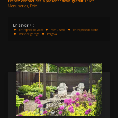
Prenez contact dès à présent : devis gratuit
Tellez
Menuiseries, Foix
.
En savoir + :
Entreprise de volet
Menuiserie
Entreprise de store
Porte de garage
Pergola