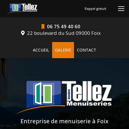
Aller
au
Rappel gratuit
contenu
principal
06 75 49 40 60
22 boulevard du Sud 09000 Foix
Navigation secondaire
ACCUEIL
GALERIE
CONTACT
Entreprise de menuiserie à Foix