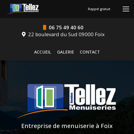
Aller
au
Rappel gratuit
contenu
principal
06 75 49 40 60
22 boulevard du Sud 09000 Foix
Navigation secondaire
ACCUEIL
GALERIE
CONTACT
Entreprise de menuiserie à Foix