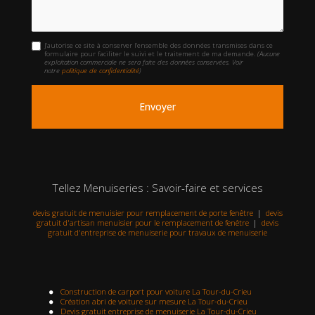
J'autorise ce site à conserver l'ensemble des données transmises dans ce
formulaire pour faciliter le suivi et le traitement de ma demande.
(Aucune
exploitation commerciale ne sera faite des données conservées. Voir
notre
politique de confidentialité
)
Tellez Menuiseries : Savoir-faire et services
devis gratuit de menuisier pour remplacement de porte fenêtre
|
devis
gratuit d'artisan menuisier pour le remplacement de fenêtre
|
devis
gratuit d'entreprise de menuiserie pour travaux de menuiserie
Construction de carport pour voiture La Tour-du-Crieu
Création abri de voiture sur mesure La Tour-du-Crieu
Devis gratuit entreprise de menuiserie La Tour-du-Crieu