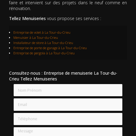
faire et intervient sur des projets dans le neuf comme en
rénovation.
Tellez Menuiseries
vous propose ses services :
Entreprise de volet
à La Tour-du-Crieu
Menuisier à La Tour-du-Crieu
Installateur de store à La Tour-du-Crieu
Entreprise de porte de garage à La Tour-du-Crieu
Entreprise de pergola à La Tour-du-Crieu
Consultez-nous : Entreprise de menuiserie La Tour-du-
Crieu Tellez Menuiseries
Nom Prénom
Email
Téléphone
Message