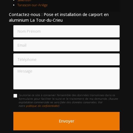
Tarascon-sur-Ariège
Contactez-nous : Pose et installation de carport en
aluminium La Tour-du-Crieu
Nom Prénom
Email
Téléphone
Message
J'autorise ce site à conserver l'ensemble des données transmises dans ce
formulaire pour faciliter le suivi et le traitement de ma demande.
(Aucune
exploitation commerciale ne sera faite des données conservées. Voir
notre
politique de confidentialité
)