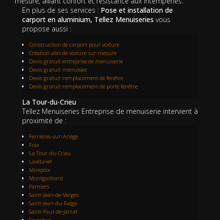
mesure, alliant confort et résistance aux intempéries.
En plus de ses services :
Pose et installation de
carport en aluminium, Tellez Menuiseries
vous
propose aussi :
Construction de carport pour voiture
Création abri de voiture sur mesure
Devis gratuit entreprise de menuiserie
Devis gratuit menuisier
Devis gratuit remplacement de fenêtre
Devis gratuit remplacement de porte fenêtre
La Tour-du-Crieu
Tellez Menuiseries Entreprise de menuiserie intervient à
proximité de :
Ferrières-sur-Ariège
Foix
La Tour-du-Crieu
Lavelanet
Mirepoix
Montgailhard
Pamiers
Saint-Jean-de-Verges
Saint-Jean-du-Falga
Saint-Paul-de-Jarrat
Saverdun