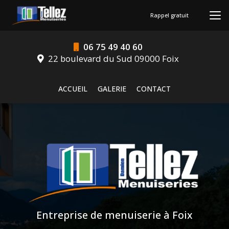
Aller
au
Rappel gratuit
contenu
principal
06 75 49 40 60
22 boulevard du Sud 09000 Foix
Navigation secondaire
ACCUEIL
GALERIE
CONTACT
Entreprise de menuiserie à Foix