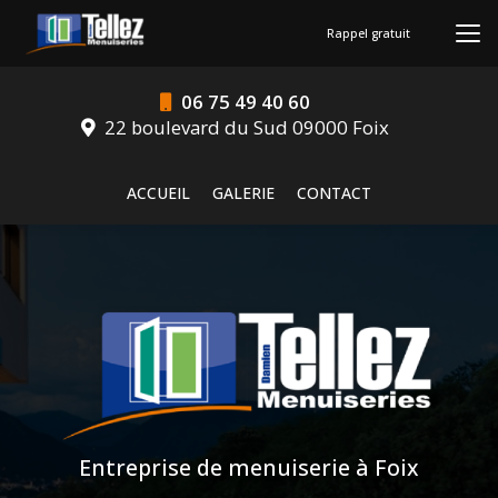
Aller
au
Rappel gratuit
contenu
principal
06 75 49 40 60
22 boulevard du Sud 09000 Foix
Navigation secondaire
ACCUEIL
GALERIE
CONTACT
Entreprise de menuiserie à Foix