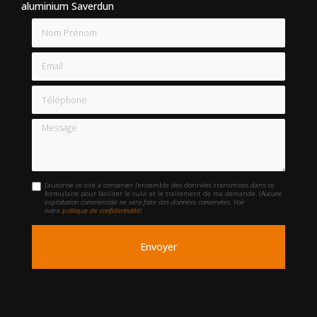
aluminium Saverdun
Nom Prénom
Email
Téléphone
Message
J'autorise ce site à conserver l'ensemble des données transmises dans ce
formulaire pour faciliter le suivi et le traitement de ma demande.
(Aucune
exploitation commerciale ne sera faite des données conservées. Voir
notre
politique de confidentialité
)