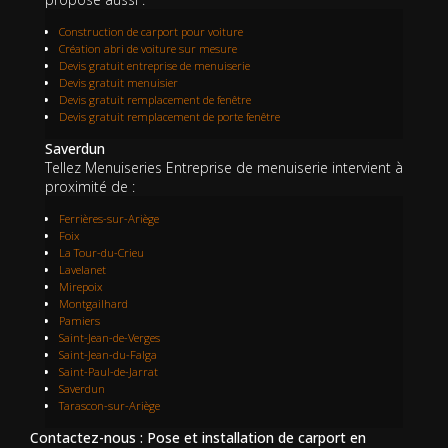
Construction de carport pour voiture
Création abri de voiture sur mesure
Devis gratuit entreprise de menuiserie
Devis gratuit menuisier
Devis gratuit remplacement de fenêtre
Devis gratuit remplacement de porte fenêtre
Saverdun
Tellez Menuiseries Entreprise de menuiserie intervient à
proximité de :
Ferrières-sur-Ariège
Foix
La Tour-du-Crieu
Lavelanet
Mirepoix
Montgailhard
Pamiers
Saint-Jean-de-Verges
Saint-Jean-du-Falga
Saint-Paul-de-Jarrat
Saverdun
Tarascon-sur-Ariège
Contactez-nous : Pose et installation de carport en