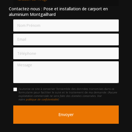
Contactez-nous : Pose et installation de carport en
aluminium Montgailhard
Nom Prénom
Email
Téléphone
Message
J'autorise ce site à conserver l'ensemble des données transmises dans ce
formulaire pour faciliter le suivi et le traitement de ma demande.
(Aucune
exploitation commerciale ne sera faite des données conservées. Voir
notre
politique de confidentialité
)