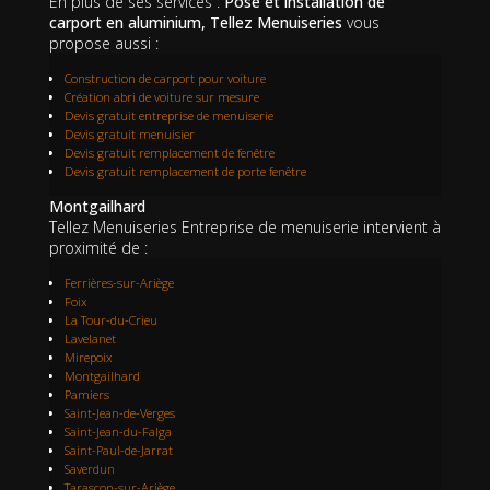
En plus de ses services :
Pose et installation de
carport en aluminium, Tellez Menuiseries
vous
propose aussi :
Construction de carport pour voiture
Création abri de voiture sur mesure
Devis gratuit entreprise de menuiserie
Devis gratuit menuisier
Devis gratuit remplacement de fenêtre
Devis gratuit remplacement de porte fenêtre
Montgailhard
Tellez Menuiseries Entreprise de menuiserie intervient à
proximité de :
Ferrières-sur-Ariège
Foix
La Tour-du-Crieu
Lavelanet
Mirepoix
Montgailhard
Pamiers
Saint-Jean-de-Verges
Saint-Jean-du-Falga
Saint-Paul-de-Jarrat
Saverdun
Tarascon-sur-Ariège