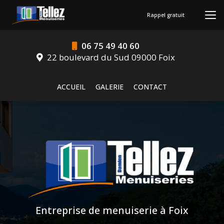
Aller
au
Rappel gratuit
contenu
principal
06 75 49 40 60
22 boulevard du Sud 09000 Foix
Navigation secondaire
ACCUEIL
GALERIE
CONTACT
Entreprise de menuiserie à Foix