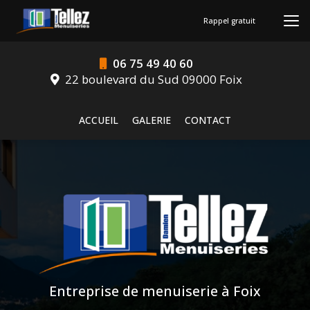
Aller
au
Rappel gratuit
contenu
principal
06 75 49 40 60
22 boulevard du Sud 09000 Foix
Navigation secondaire
ACCUEIL
GALERIE
CONTACT
Entreprise de menuiserie à Foix