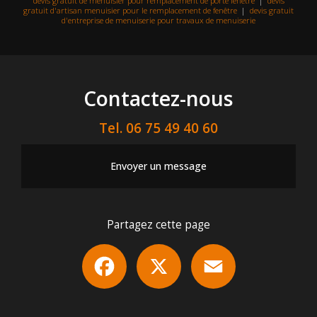
devis gratuit de menuisier pour remplacement de porte fenêtre
|
devis
gratuit d'artisan menuisier pour le remplacement de fenêtre
|
devis gratuit
d'entreprise de menuiserie pour travaux de menuiserie
Contactez-nous
Tel.
06 75 49 40 60
Envoyer un message
Partagez cette page
Facebook
X
Email