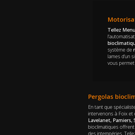
Motorisa
Tellez Menui
l’automatisa
bioclimatiq
système de
lames d’un s
vous permet d
Pergolas biocli
En tant que spécialis
intervenons à Foix et 
Lavelanet, Pamiers, 
bioclimatiques offren
des intempéries. Telle