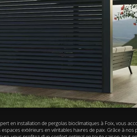
xpert en installation de pergolas bioclimatiques à Foix, vous a
 espaces extérieurs en véritables havres de paix. Grâce à nos 
ure, vous profitez d’un confort optimal en toute saison, tout e