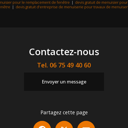
menuisier pour le remplacement de fenêtre
|
devis gratuit de menuisier po
enêtre
|
devis gratuit d'entreprise de menuiserie pour travaux de menuiser
Contactez-nous
Tel.
06 75 49 40 60
Envoyer un message
Partagez cette page
Facebook
X
Email