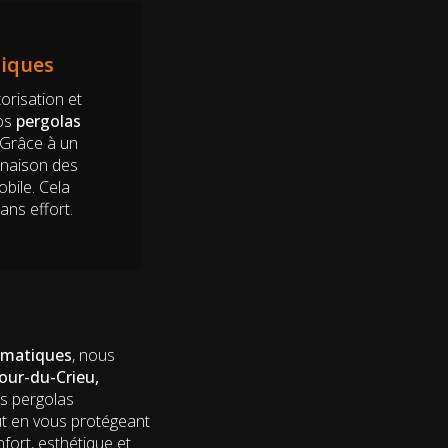
tiques
orisation et
nos
pergolas
. Grâce à un
linaison des
bile. Cela
ans effort.
limatiques
, nous
Tour-du-Crieu,
 pergolas
out en vous protégeant
fort, esthétique et