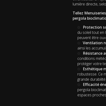
lumière directe, sel
Tellez Menuiseries
pergola bioclimati
Protection so
du soleil tout en 
peuvent être ouve
Ventilation n
ainsi les accumul
Résistance a
conditions météo
protéger votre te
Esthétique 
robustesse. Ce ma
grande durabilité
Efficacité én
pergola bioclima
espaces proches