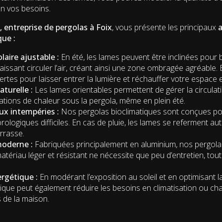
on vos besoins.
, entreprise de pergolas à Foix
, vous présente les principaux
que :
laire ajustable :
En été, les lames peuvent être inclinées pour 
laissant circuler l’air, créant ainsi une zone ombragée agréable. E
rtes pour laisser entrer la lumière et réchauffer votre espace e
aturelle :
Les lames orientables permettent de gérer la circulation
ations de chaleur sous la pergola, même en plein été.
ux intempéries :
Nos pergolas bioclimatiques sont conçues po
rologiques difficiles. En cas de pluie, les lames se referment 
rrasse.
moderne :
Fabriquées principalement en aluminium, nos pergolas
tériau léger et résistant ne nécessite que peu d’entretien, tout
.
ergétique :
En modérant l’exposition au soleil et en optimisant la
tique peut également réduire les besoins en climatisation ou ch
 de la maison.