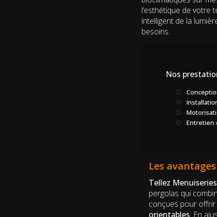
l’esthétique de votre t
intelligent de la lumi
besoins.
Nos prestatio
Conceptio
Installati
Motorisat
Entretien
Les avantages 
Tellez Menuiseries
pergolas qui combin
conçues pour offri
orientables
. En aj