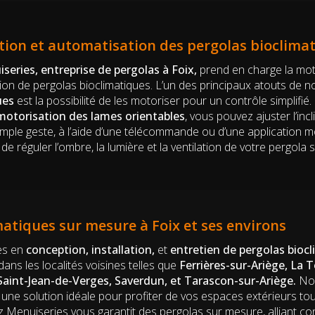
tion et automatisation des pergolas bioclima
series, entreprise de pergolas à Foix,
prend en charge la mot
tion de pergolas bioclimatiques. L’un des principaux atouts de 
ues
est la possibilité de les motoriser pour un contrôle simplifié
motorisation des lames orientables
, vous pouvez ajuster l’inc
imple geste, à l’aide d’une télécommande ou d’une application mo
e réguler l’ombre, la lumière et la ventilation de votre pergola s
matiques sur mesure à Foix et ses environs
tes en
conception, installation,
et
entretien de pergolas bioc
dans les localités voisines telles que
Ferrières-sur-Ariège, La 
Saint-Jean-de-Verges, Saverdun, et Tarascon-sur-Ariège.
Nos
t une solution idéale pour profiter de vos espaces extérieurs t
z Menuiseries vous garantit des pergolas sur mesure, alliant con