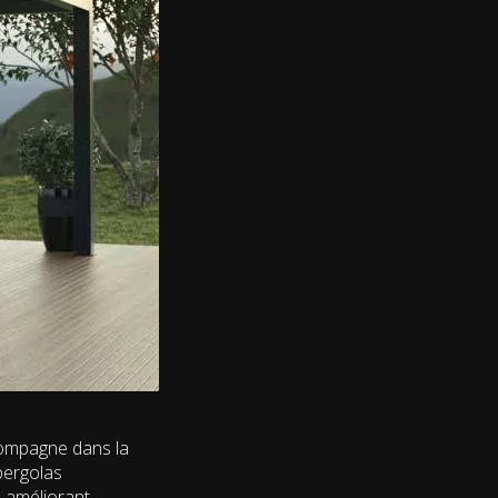
ccompagne dans la
pergolas
n améliorant