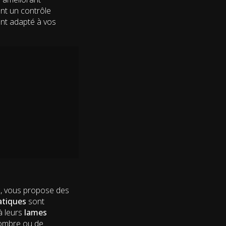
ent un contrôle
ment adapté à vos
x
, vous propose des
atiques
sont
à leurs
lames
d’ombre ou de