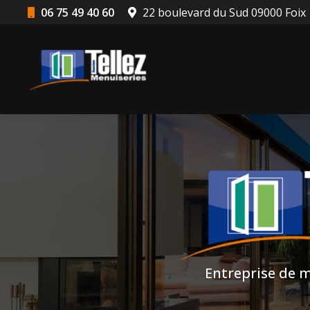
Aller
06 75 49 40 60
22 boulevard du Sud 09000 Foix
au
Navigation principale
contenu
principal
Entreprise de m