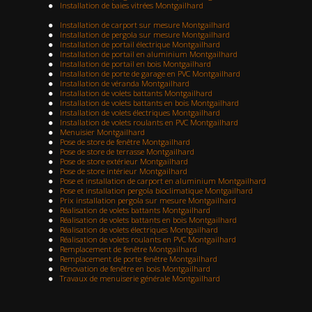
Installation de baies vitrées Montgailhard
Installation de carport sur mesure Montgailhard
Installation de pergola sur mesure Montgailhard
Installation de portail électrique Montgailhard
Installation de portail en aluminium Montgailhard
Installation de portail en bois Montgailhard
Installation de porte de garage en PVC Montgailhard
Installation de véranda Montgailhard
Installation de volets battants Montgailhard
Installation de volets battants en bois Montgailhard
Installation de volets électriques Montgailhard
Installation de volets roulants en PVC Montgailhard
Menuisier Montgailhard
Pose de store de fenêtre Montgailhard
Pose de store de terrasse Montgailhard
Pose de store extérieur Montgailhard
Pose de store intérieur Montgailhard
Pose et installation de carport en aluminium Montgailhard
Pose et installation pergola bioclimatique Montgailhard
Prix installation pergola sur mesure Montgailhard
Réalisation de volets battants Montgailhard
Réalisation de volets battants en bois Montgailhard
Réalisation de volets électriques Montgailhard
Réalisation de volets roulants en PVC Montgailhard
Remplacement de fenêtre Montgailhard
Remplacement de porte fenêtre Montgailhard
Rénovation de fenêtre en bois Montgailhard
Travaux de menuiserie générale Montgailhard