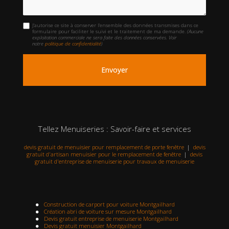
J'autorise ce site à conserver l'ensemble des données transmises dans ce
formulaire pour faciliter le suivi et le traitement de ma demande.
(Aucune
exploitation commerciale ne sera faite des données conservées. Voir
notre
politique de confidentialité
)
Tellez Menuiseries : Savoir-faire et services
devis gratuit de menuisier pour remplacement de porte fenêtre
|
devis
gratuit d'artisan menuisier pour le remplacement de fenêtre
|
devis
gratuit d'entreprise de menuiserie pour travaux de menuiserie
Construction de carport pour voiture Montgailhard
Création abri de voiture sur mesure Montgailhard
Devis gratuit entreprise de menuiserie Montgailhard
Devis gratuit menuisier Montgailhard