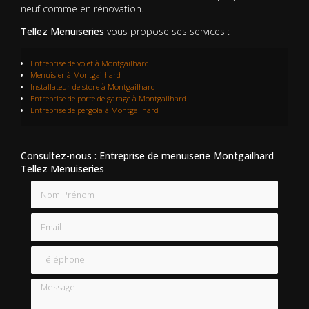
neuf comme en rénovation.
Tellez Menuiseries
vous propose ses services :
Entreprise de volet
à Montgailhard
Menuisier à Montgailhard
Installateur de store à Montgailhard
Entreprise de porte de garage à Montgailhard
Entreprise de pergola à Montgailhard
Consultez-nous : Entreprise de menuiserie Montgailhard
Tellez Menuiseries
Nom Prénom
Email
Téléphone
Message