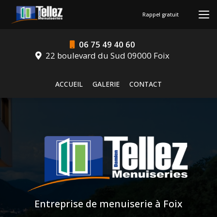
Aller
au
Rappel gratuit
contenu
principal
06 75 49 40 60
22 boulevard du Sud 09000 Foix
Navigation secondaire
ACCUEIL
GALERIE
CONTACT
Entreprise de menuiserie à Foix