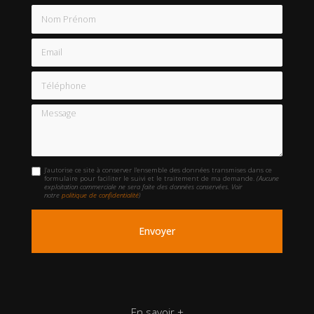
Nom Prénom
Email
Téléphone
Message
J'autorise ce site à conserver l'ensemble des données transmises dans ce
formulaire pour faciliter le suivi et le traitement de ma demande.
(Aucune
exploitation commerciale ne sera faite des données conservées. Voir
notre
politique de confidentialité
)
En savoir +