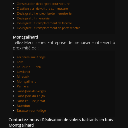
Construction de carport pour voiture
Création abri de voiture sur mesure
Devis gratuit entreprise de menuiserie
Devis gratuit menuisier
Devis gratuit remplacement de fenêtre
Devis gratuit remplacement de porte fenêtre
Montgailhard
Tellez Menuiseries Entreprise de menuiserie intervient à
proximité de :
Ferrières-sur-Ariège
Foix
La Tour-du-Crieu
Lavelanet
Mirepoix
Montgailhard
Pamiers
Saint-Jean-de-Verges
Saint-Jean-du-Falga
Saint-Paul-de-Jarrat
Saverdun
Tarascon-sur-Ariège
Contactez-nous : Réalisation de volets battants en bois
Montgailhard