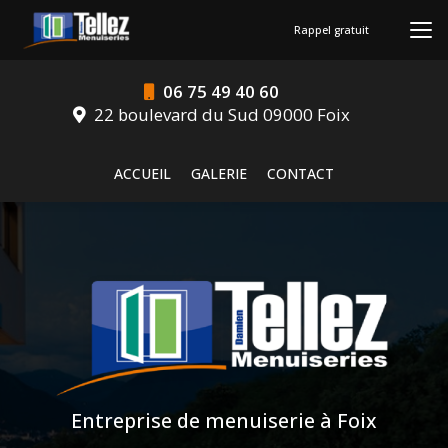
Aller
au
Rappel gratuit
contenu
principal
06 75 49 40 60
22 boulevard du Sud 09000 Foix
Navigation secondaire
ACCUEIL
GALERIE
CONTACT
Entreprise de menuiserie à Foix