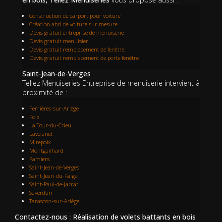
Construction de carport pour voiture
Création abri de voiture sur mesure
Devis gratuit entreprise de menuiserie
Devis gratuit menuisier
Devis gratuit remplacement de fenêtre
Devis gratuit remplacement de porte fenêtre
Saint-Jean-de-Verges
Tellez Menuiseries Entreprise de menuiserie intervient à
proximité de :
Ferrières-sur-Ariège
Foix
La Tour-du-Crieu
Lavelanet
Mirepoix
Montgailhard
Pamiers
Saint-Jean-de-Verges
Saint-Jean-du-Falga
Saint-Paul-de-Jarrat
Saverdun
Tarascon-sur-Ariège
Contactez-nous : Réalisation de volets battants en bois