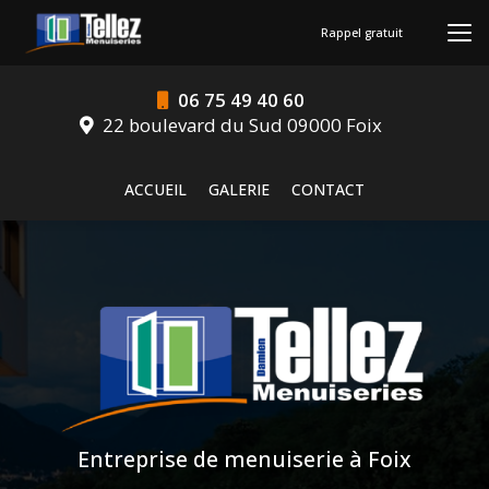
Aller
au
Rappel gratuit
contenu
principal
06 75 49 40 60
22 boulevard du Sud 09000 Foix
Navigation secondaire
ACCUEIL
GALERIE
CONTACT
Entreprise de menuiserie à Foix