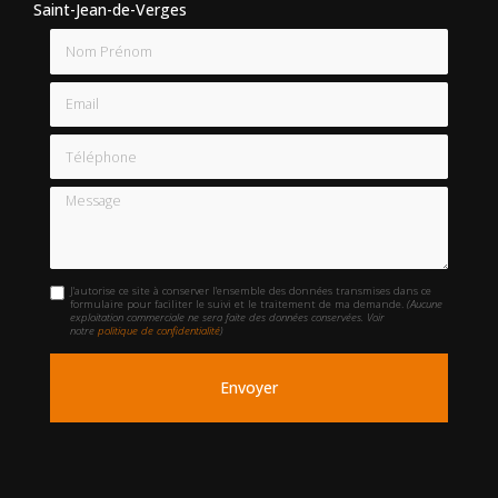
Saint-Jean-de-Verges
Nom Prénom
Email
Téléphone
Message
J'autorise ce site à conserver l'ensemble des données transmises dans ce
formulaire pour faciliter le suivi et le traitement de ma demande.
(Aucune
exploitation commerciale ne sera faite des données conservées. Voir
notre
politique de confidentialité
)