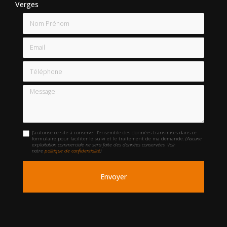
Verges
Nom Prénom
Email
Téléphone
Message
J'autorise ce site à conserver l'ensemble des données transmises dans ce
formulaire pour faciliter le suivi et le traitement de ma demande.
(Aucune
exploitation commerciale ne sera faite des données conservées. Voir
notre
politique de confidentialité
)