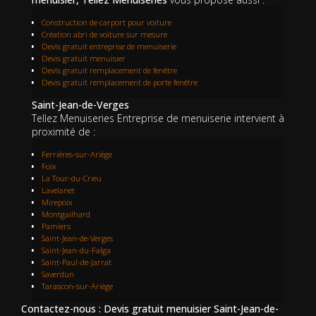
Construction de carport pour voiture
Création abri de voiture sur mesure
Devis gratuit entreprise de menuiserie
Devis gratuit menuisier
Devis gratuit remplacement de fenêtre
Devis gratuit remplacement de porte fenêtre
Saint-Jean-de-Verges
Tellez Menuiseries Entreprise de menuiserie intervient à
proximité de :
Ferrières-sur-Ariège
Foix
La Tour-du-Crieu
Lavelanet
Mirepoix
Montgailhard
Pamiers
Saint-Jean-de-Verges
Saint-Jean-du-Falga
Saint-Paul-de-Jarrat
Saverdun
Tarascon-sur-Ariège
Contactez-nous : Devis gratuit menuisier Saint-Jean-de-