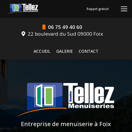
Aller
au
Rappel gratuit
contenu
principal
06 75 49 40 60
22 boulevard du Sud 09000 Foix
Navigation secondaire
ACCUEIL
GALERIE
CONTACT
Entreprise de menuiserie à Foix