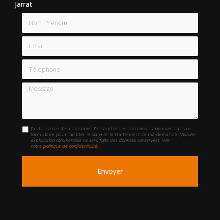
Jarrat
Nom Prénom
Email
Téléphone
Message
J'autorise ce site à conserver l'ensemble des données transmises dans ce
formulaire pour faciliter le suivi et le traitement de ma demande.
(Aucune
exploitation commerciale ne sera faite des données conservées. Voir
notre
politique de confidentialité
)