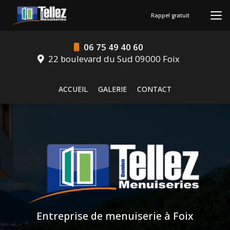
Aller
au
Rappel gratuit
contenu
principal
06 75 49 40 60
22 boulevard du Sud 09000 Foix
Navigation secondaire
ACCUEIL
GALERIE
CONTACT
Entreprise de menuiserie à Foix