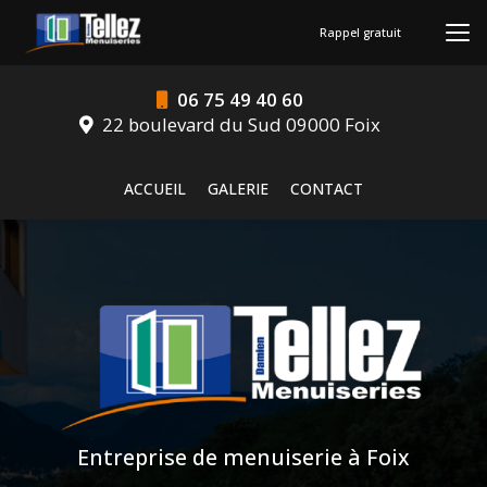
Aller
au
Rappel gratuit
contenu
principal
06 75 49 40 60
22 boulevard du Sud 09000 Foix
Navigation secondaire
ACCUEIL
GALERIE
CONTACT
Entreprise de menuiserie à Foix