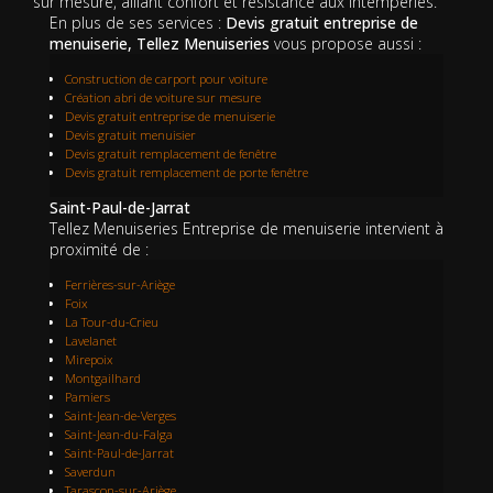
sur mesure, alliant confort et résistance aux intempéries.
En plus de ses services :
Devis gratuit entreprise de
menuiserie, Tellez Menuiseries
vous propose aussi :
Construction de carport pour voiture
Création abri de voiture sur mesure
Devis gratuit entreprise de menuiserie
Devis gratuit menuisier
Devis gratuit remplacement de fenêtre
Devis gratuit remplacement de porte fenêtre
Saint-Paul-de-Jarrat
Tellez Menuiseries Entreprise de menuiserie intervient à
proximité de :
Ferrières-sur-Ariège
Foix
La Tour-du-Crieu
Lavelanet
Mirepoix
Montgailhard
Pamiers
Saint-Jean-de-Verges
Saint-Jean-du-Falga
Saint-Paul-de-Jarrat
Saverdun
Tarascon-sur-Ariège