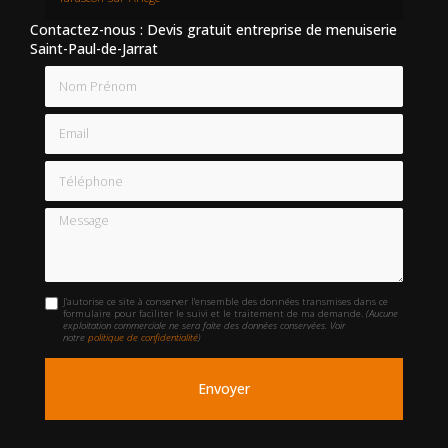
Contactez-nous : Devis gratuit entreprise de menuiserie
Saint-Paul-de-Jarrat
Nom Prénom
Email
Téléphone
Message
J'autorise ce site à conserver l'ensemble des données transmises dans ce
formulaire pour faciliter le suivi et le traitement de ma demande.
(Aucune
exploitation commerciale ne sera faite des données conservées. Voir
notre
politique de confidentialité
)