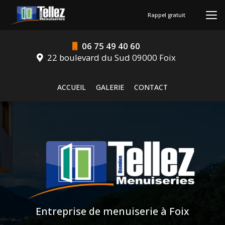
Aller
au
Rappel gratuit
contenu
principal
06 75 49 40 60
22 boulevard du Sud 09000 Foix
Navigation secondaire
ACCUEIL
GALERIE
CONTACT
Entreprise de menuiserie à Foix