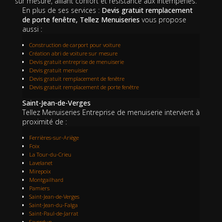
sur mesure, alliant confort et résistance aux intempéries.
En plus de ses services :
Devis gratuit remplacement
de porte fenêtre, Tellez Menuiseries
vous propose
aussi :
Construction de carport pour voiture
Création abri de voiture sur mesure
Devis gratuit entreprise de menuiserie
Devis gratuit menuisier
Devis gratuit remplacement de fenêtre
Devis gratuit remplacement de porte fenêtre
Saint-Jean-de-Verges
Tellez Menuiseries Entreprise de menuiserie intervient à
proximité de :
Ferrières-sur-Ariège
Foix
La Tour-du-Crieu
Lavelanet
Mirepoix
Montgailhard
Pamiers
Saint-Jean-de-Verges
Saint-Jean-du-Falga
Saint-Paul-de-Jarrat
Saverdun