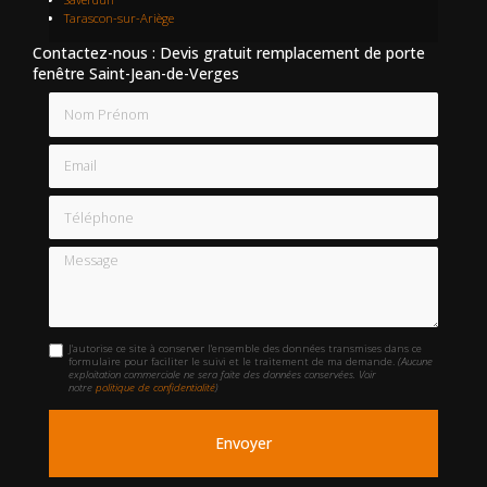
Tarascon-sur-Ariège
Contactez-nous : Devis gratuit remplacement de porte
fenêtre Saint-Jean-de-Verges
Nom Prénom
Email
Téléphone
Message
J'autorise ce site à conserver l'ensemble des données transmises dans ce
formulaire pour faciliter le suivi et le traitement de ma demande.
(Aucune
exploitation commerciale ne sera faite des données conservées. Voir
notre
politique de confidentialité
)