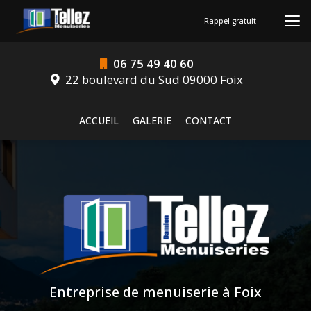
Aller
au
Rappel gratuit
contenu
principal
06 75 49 40 60
22 boulevard du Sud 09000 Foix
Navigation secondaire
ACCUEIL
GALERIE
CONTACT
Entreprise de menuiserie à Foix