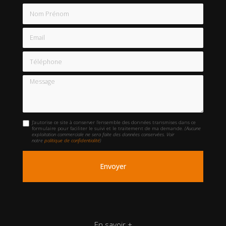
Nom Prénom
Email
Téléphone
Message
J'autorise ce site à conserver l'ensemble des données transmises dans ce
formulaire pour faciliter le suivi et le traitement de ma demande.
(Aucune
exploitation commerciale ne sera faite des données conservées. Voir
notre
politique de confidentialité
)
En savoir +