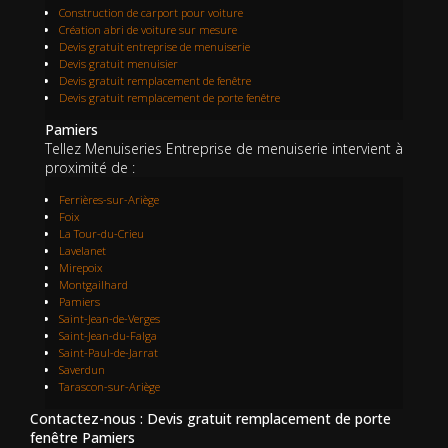
Construction de carport pour voiture
Création abri de voiture sur mesure
Devis gratuit entreprise de menuiserie
Devis gratuit menuisier
Devis gratuit remplacement de fenêtre
Devis gratuit remplacement de porte fenêtre
Pamiers
Tellez Menuiseries Entreprise de menuiserie intervient à
proximité de :
Ferrières-sur-Ariège
Foix
La Tour-du-Crieu
Lavelanet
Mirepoix
Montgailhard
Pamiers
Saint-Jean-de-Verges
Saint-Jean-du-Falga
Saint-Paul-de-Jarrat
Saverdun
Tarascon-sur-Ariège
Contactez-nous : Devis gratuit remplacement de porte
fenêtre Pamiers