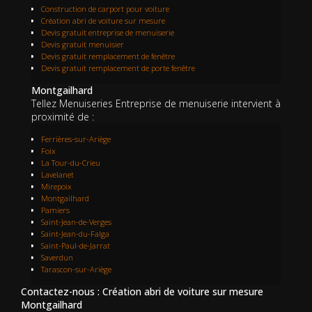
Construction de carport pour voiture
Création abri de voiture sur mesure
Devis gratuit entreprise de menuiserie
Devis gratuit menuisier
Devis gratuit remplacement de fenêtre
Devis gratuit remplacement de porte fenêtre
Montgailhard
Tellez Menuiseries Entreprise de menuiserie intervient à
proximité de :
Ferrières-sur-Ariège
Foix
La Tour-du-Crieu
Lavelanet
Mirepoix
Montgailhard
Pamiers
Saint-Jean-de-Verges
Saint-Jean-du-Falga
Saint-Paul-de-Jarrat
Saverdun
Tarascon-sur-Ariège
Contactez-nous : Création abri de voiture sur mesure
Montgailhard