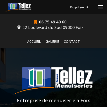
Aller
au
Rappel gratuit
contenu
principal
06 75 49 40 60
22 boulevard du Sud 09000 Foix
Navigation secondaire
ACCUEIL
GALERIE
CONTACT
Entreprise de menuiserie à Foix