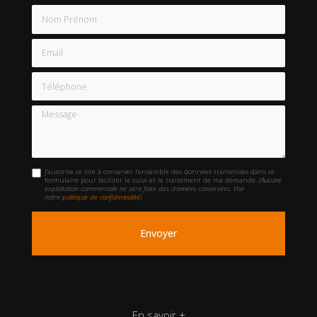
Nom Prénom
Email
Téléphone
Message
J'autorise ce site à conserver l'ensemble des données transmises dans ce
formulaire pour faciliter le suivi et le traitement de ma demande.
(Aucune
exploitation commerciale ne sera faite des données conservées. Voir
notre
politique de confidentialité
)
En savoir +