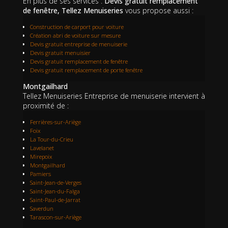
En plus de ses services :
Devis gratuit remplacement
de fenêtre, Tellez Menuiseries
vous propose aussi :
Construction de carport pour voiture
Création abri de voiture sur mesure
Devis gratuit entreprise de menuiserie
Devis gratuit menuisier
Devis gratuit remplacement de fenêtre
Devis gratuit remplacement de porte fenêtre
Montgailhard
Tellez Menuiseries Entreprise de menuiserie intervient à
proximité de :
Ferrières-sur-Ariège
Foix
La Tour-du-Crieu
Lavelanet
Mirepoix
Montgailhard
Pamiers
Saint-Jean-de-Verges
Saint-Jean-du-Falga
Saint-Paul-de-Jarrat
Saverdun
Tarascon-sur-Ariège