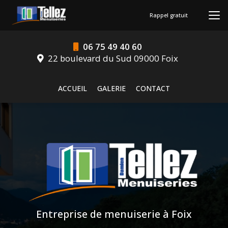
Aller
au
Rappel gratuit
contenu
principal
06 75 49 40 60
22 boulevard du Sud 09000 Foix
Navigation secondaire
ACCUEIL
GALERIE
CONTACT
Entreprise de menuiserie à Foix