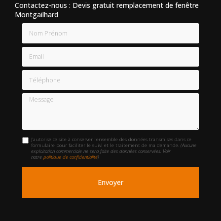
Contactez-nous : Devis gratuit remplacement de fenêtre
Montgailhard
Nom Prénom
Email
Téléphone
Message
J'autorise ce site à conserver l'ensemble des données transmises dans ce
formulaire pour faciliter le suivi et le traitement de ma demande.
(Aucune
exploitation commerciale ne sera faite des données conservées. Voir
notre
politique de confidentialité
)