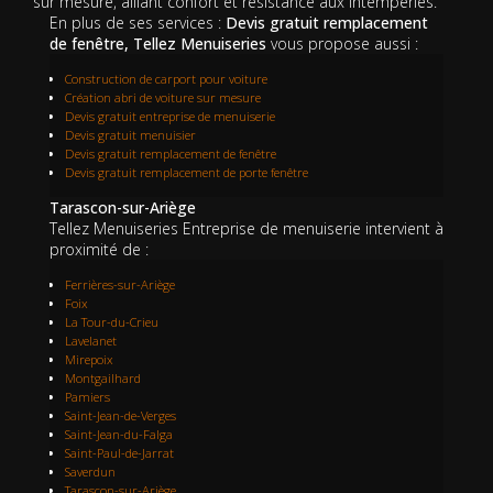
sur mesure, alliant confort et résistance aux intempéries.
En plus de ses services :
Devis gratuit remplacement
de fenêtre, Tellez Menuiseries
vous propose aussi :
Construction de carport pour voiture
Création abri de voiture sur mesure
Devis gratuit entreprise de menuiserie
Devis gratuit menuisier
Devis gratuit remplacement de fenêtre
Devis gratuit remplacement de porte fenêtre
Tarascon-sur-Ariège
Tellez Menuiseries Entreprise de menuiserie intervient à
proximité de :
Ferrières-sur-Ariège
Foix
La Tour-du-Crieu
Lavelanet
Mirepoix
Montgailhard
Pamiers
Saint-Jean-de-Verges
Saint-Jean-du-Falga
Saint-Paul-de-Jarrat
Saverdun
Tarascon-sur-Ariège