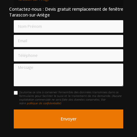
Contactez-nous : Devis gratuit remplacement de fenêtre
Tarascon-sur-Ariège
Nom Prénom
Email
Téléphone
Message
J'autorise ce site à conserver l'ensemble des données transmises dans ce
formulaire pour faciliter le suivi et le traitement de ma demande.
(Aucune
exploitation commerciale ne sera faite des données conservées. Voir
notre
politique de confidentialité
)