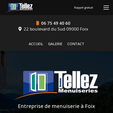
Aller
au
Rappel gratuit
contenu
principal
06 75 49 40 60
22 boulevard du Sud 09000 Foix
Navigation secondaire
ACCUEIL
GALERIE
CONTACT
Entreprise de menuiserie à Foix