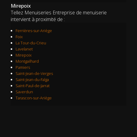
Mirepoix
Tellez Menuiseries Entreprise de menuiserie
intervient à proximité de :
Ferrières-sur-Ariège
Foix
La Tour-du-Crieu
Lavelanet
Mirepoix
Montgailhard
Pamiers
Saint-Jean-de-Verges
Saint-Jean-du-Falga
Saint-Paul-de-Jarrat
Saverdun
Tarascon-sur-Ariège