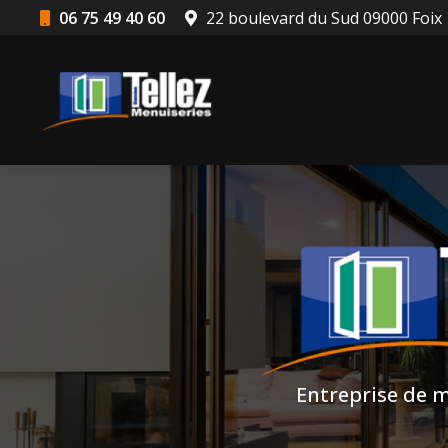
Aller
06 75 49 40 60
22 boulevard du Sud 09000 Foix
au
Navigation principale
contenu
principal
Entreprise de m