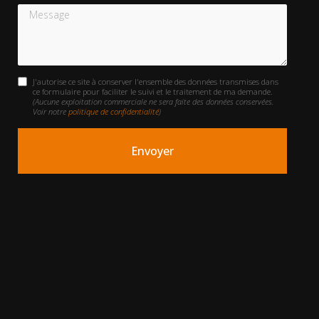
Message
J'autorise ce site à conserver l'ensemble des données transmises dans
ce formulaire pour faciliter le suivi et le traitement de ma demande.
(Aucune exploitation commerciale ne sera faite des données conservées.
Voir notre
politique de confidentialité
)