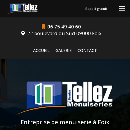
Aller
au
Rappel gratuit
contenu
principal
06 75 49 40 60
22 boulevard du Sud 09000 Foix
Navigation secondaire
ACCUEIL
GALERIE
CONTACT
Entreprise de menuiserie à Foix