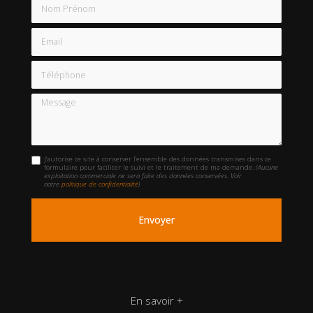
Nom Prénom
Email
Téléphone
Message
J'autorise ce site à conserver l'ensemble des données transmises dans ce
formulaire pour faciliter le suivi et le traitement de ma demande.
(Aucune
exploitation commerciale ne sera faite des données conservées. Voir
notre
politique de confidentialité
)
En savoir +