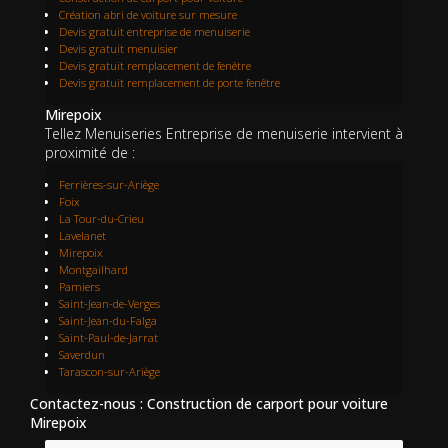
Création abri de voiture sur mesure
Devis gratuit entreprise de menuiserie
Devis gratuit menuisier
Devis gratuit remplacement de fenêtre
Devis gratuit remplacement de porte fenêtre
Mirepoix
Tellez Menuiseries Entreprise de menuiserie intervient à
proximité de :
Ferrières-sur-Ariège
Foix
La Tour-du-Crieu
Lavelanet
Mirepoix
Montgailhard
Pamiers
Saint-Jean-de-Verges
Saint-Jean-du-Falga
Saint-Paul-de-Jarrat
Saverdun
Tarascon-sur-Ariège
Contactez-nous : Construction de carport pour voiture
Mirepoix