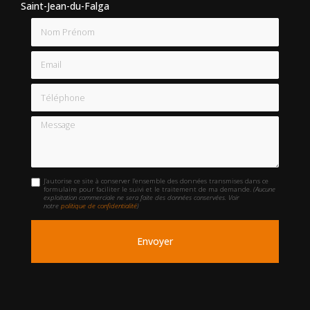
Saint-Jean-du-Falga
Nom Prénom
Email
Téléphone
Message
J'autorise ce site à conserver l'ensemble des données transmises dans ce
formulaire pour faciliter le suivi et le traitement de ma demande.
(Aucune
exploitation commerciale ne sera faite des données conservées. Voir
notre
politique de confidentialité
)