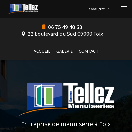
Aller
au
Rappel gratuit
contenu
principal
06 75 49 40 60
22 boulevard du Sud 09000 Foix
Navigation secondaire
ACCUEIL
GALERIE
CONTACT
Entreprise de menuiserie à Foix