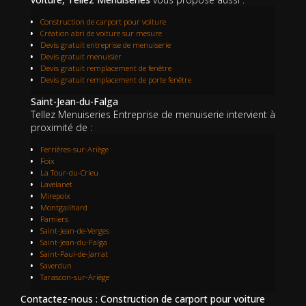
Construction de carport pour voiture
Création abri de voiture sur mesure
Devis gratuit entreprise de menuiserie
Devis gratuit menuisier
Devis gratuit remplacement de fenêtre
Devis gratuit remplacement de porte fenêtre
Saint-Jean-du-Falga
Tellez Menuiseries Entreprise de menuiserie intervient à
proximité de :
Ferrières-sur-Ariège
Foix
La Tour-du-Crieu
Lavelanet
Mirepoix
Montgailhard
Pamiers
Saint-Jean-de-Verges
Saint-Jean-du-Falga
Saint-Paul-de-Jarrat
Saverdun
Tarascon-sur-Ariège
Contactez-nous : Construction de carport pour voiture