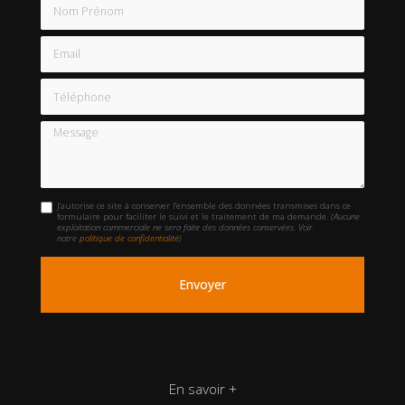
Nom Prénom
Email
Téléphone
Message
J'autorise ce site à conserver l'ensemble des données transmises dans ce
formulaire pour faciliter le suivi et le traitement de ma demande.
(Aucune
exploitation commerciale ne sera faite des données conservées. Voir
notre
politique de confidentialité
)
En savoir +