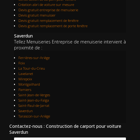
Création abri de voiture sur mesure
Devis gratuit entreprise de menuiserie
Devis gratuit menuisier
Devis gratuit remplacement de fenêtre
Devis gratuit remplacement de porte fenêtre
Saverdun
Tellez Menuiseries Entreprise de menuiserie intervient à
proximité de :
Ferrières-sur-Ariège
Foix
La Tour-du-Crieu
Lavelanet
Mirepoix
Montgailhard
Pamiers
Saint-Jean-de-Verges
Saint-Jean-du-Falga
Saint-Paul-de-Jarrat
Saverdun
Tarascon-sur-Ariège
Contactez-nous : Construction de carport pour voiture
Saverdun