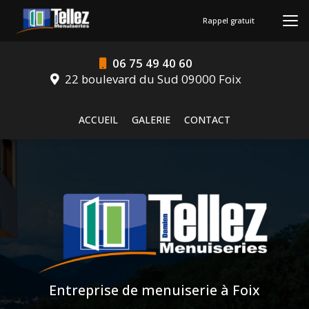
Aller
au
Rappel gratuit
contenu
principal
06 75 49 40 60
22 boulevard du Sud 09000 Foix
Navigation secondaire
ACCUEIL
GALERIE
CONTACT
Entreprise de menuiserie à Foix