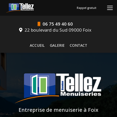
Aller
au
Rappel gratuit
contenu
principal
06 75 49 40 60
22 boulevard du Sud 09000 Foix
Navigation secondaire
ACCUEIL
GALERIE
CONTACT
Entreprise de menuiserie à Foix