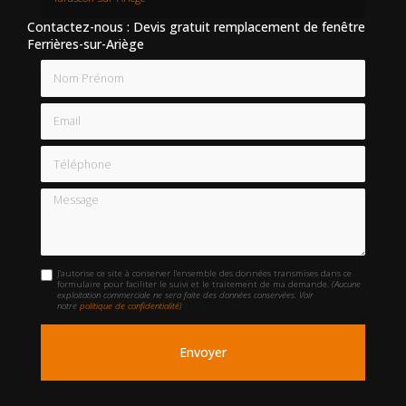
Contactez-nous : Devis gratuit remplacement de fenêtre
Ferrières-sur-Ariège
Nom Prénom
Email
Téléphone
Message
J'autorise ce site à conserver l'ensemble des données transmises dans ce
formulaire pour faciliter le suivi et le traitement de ma demande.
(Aucune
exploitation commerciale ne sera faite des données conservées. Voir
notre
politique de confidentialité
)