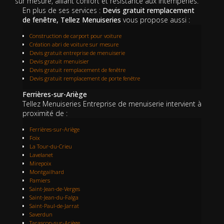
sur mesure, alliant confort et résistance aux intempéries.
En plus de ses services :
Devis gratuit remplacement
de fenêtre, Tellez Menuiseries
vous propose aussi :
Construction de carport pour voiture
Création abri de voiture sur mesure
Devis gratuit entreprise de menuiserie
Devis gratuit menuisier
Devis gratuit remplacement de fenêtre
Devis gratuit remplacement de porte fenêtre
Ferrières-sur-Ariège
Tellez Menuiseries Entreprise de menuiserie intervient à
proximité de :
Ferrières-sur-Ariège
Foix
La Tour-du-Crieu
Lavelanet
Mirepoix
Montgailhard
Pamiers
Saint-Jean-de-Verges
Saint-Jean-du-Falga
Saint-Paul-de-Jarrat
Saverdun
Tarascon-sur-Ariège