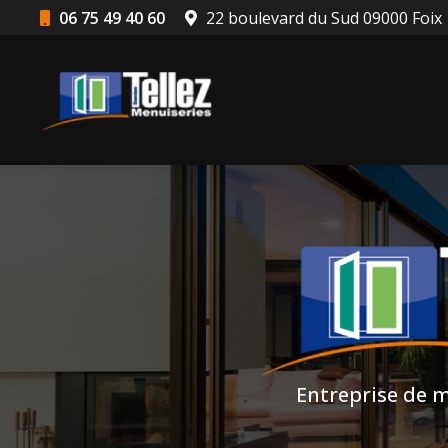
Aller
06 75 49 40 60
22 boulevard du Sud 09000 Foix
au
Navigation principale
contenu
principal
Entreprise de m