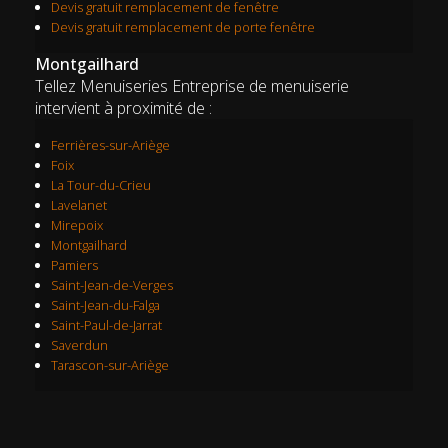
Devis gratuit remplacement de fenêtre
Devis gratuit remplacement de porte fenêtre
Montgailhard
Tellez Menuiseries Entreprise de menuiserie
intervient à proximité de :
Ferrières-sur-Ariège
Foix
La Tour-du-Crieu
Lavelanet
Mirepoix
Montgailhard
Pamiers
Saint-Jean-de-Verges
Saint-Jean-du-Falga
Saint-Paul-de-Jarrat
Saverdun
Tarascon-sur-Ariège