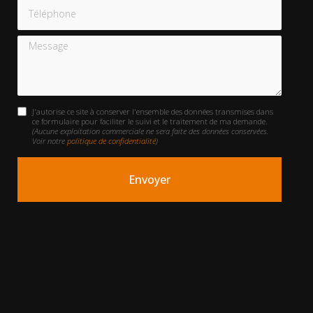
Téléphone
Message
J'autorise ce site à conserver l'ensemble des données transmises dans
ce formulaire pour faciliter le suivi et le traitement de ma demande.
(Aucune exploitation commerciale ne sera faite des données conservées.
Voir notre
politique de confidentialité
)