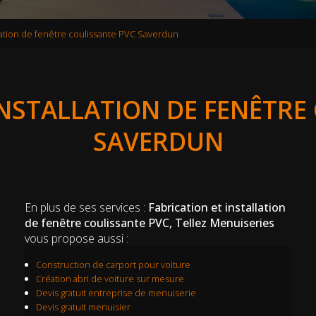
llation de fenêtre coulissante PVC Saverdun
INSTALLATION DE FENÊTRE
SAVERDUN
En plus de ses services :
Fabrication et installation
de fenêtre coulissante PVC, Tellez Menuiseries
vous propose aussi :
Construction de carport pour voiture
Création abri de voiture sur mesure
Devis gratuit entreprise de menuiserie
Devis gratuit menuisier