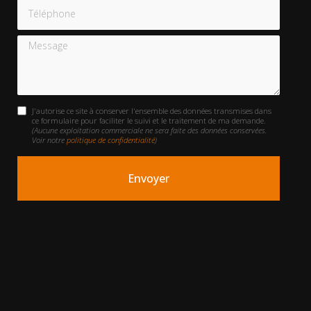
Téléphone
Message
J'autorise ce site à conserver l'ensemble des données transmises dans
ce formulaire pour faciliter le suivi et le traitement de ma demande.
(Aucune exploitation commerciale ne sera faite des données conservées.
Voir notre
politique de confidentialité
)