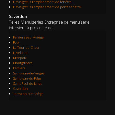
Devis gratuit remplacement de fenêtre
Devis gratuit remplacement de porte fenêtre
Saverdun
Tellez Menuiseries Entreprise de menuiserie
intervient à proximité de :
Ferrières-sur-Ariège
Foix
La Tour-du-Crieu
Lavelanet
Mirepoix
Montgailhard
Pamiers
Saint-Jean-de-Verges
Saint-Jean-du-Falga
Saint-Paul-de-Jarrat
Saverdun
Tarascon-sur-Ariège