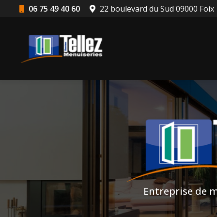
Aller
06 75 49 40 60
22 boulevard du Sud 09000 Foix
au
Navigation principale
contenu
principal
Entreprise de m