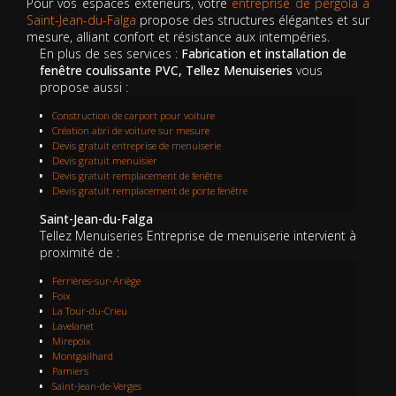
Pour vos espaces extérieurs, votre
entreprise de pergola à
Saint-Jean-du-Falga
propose des structures élégantes et sur
mesure, alliant confort et résistance aux intempéries.
En plus de ses services :
Fabrication et installation de
fenêtre coulissante PVC, Tellez Menuiseries
vous
propose aussi :
Construction de carport pour voiture
Création abri de voiture sur mesure
Devis gratuit entreprise de menuiserie
Devis gratuit menuisier
Devis gratuit remplacement de fenêtre
Devis gratuit remplacement de porte fenêtre
Saint-Jean-du-Falga
Tellez Menuiseries Entreprise de menuiserie intervient à
proximité de :
Ferrières-sur-Ariège
Foix
La Tour-du-Crieu
Lavelanet
Mirepoix
Montgailhard
Pamiers
Saint-Jean-de-Verges