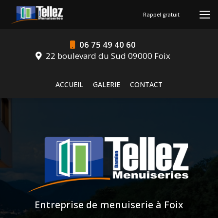
Aller
au
Rappel gratuit
contenu
principal
06 75 49 40 60
22 boulevard du Sud 09000 Foix
Navigation secondaire
ACCUEIL
GALERIE
CONTACT
Entreprise de menuiserie à Foix