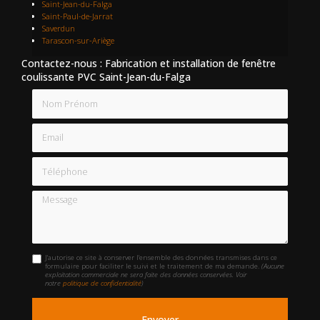
Saint-Jean-du-Falga
Saint-Paul-de-Jarrat
Saverdun
Tarascon-sur-Ariège
Contactez-nous : Fabrication et installation de fenêtre
coulissante PVC Saint-Jean-du-Falga
Nom Prénom
Email
Téléphone
Message
J'autorise ce site à conserver l'ensemble des données transmises dans ce
formulaire pour faciliter le suivi et le traitement de ma demande.
(Aucune
exploitation commerciale ne sera faite des données conservées. Voir
notre
politique de confidentialité
)