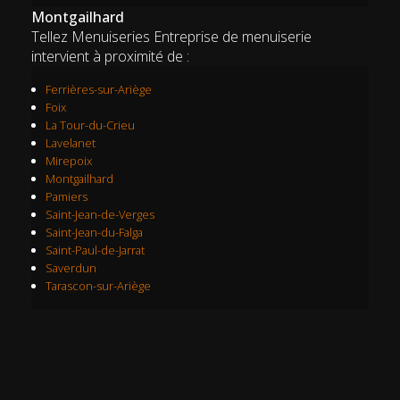
Montgailhard
Tellez Menuiseries Entreprise de menuiserie
intervient à proximité de :
Ferrières-sur-Ariège
Foix
La Tour-du-Crieu
Lavelanet
Mirepoix
Montgailhard
Pamiers
Saint-Jean-de-Verges
Saint-Jean-du-Falga
Saint-Paul-de-Jarrat
Saverdun
Tarascon-sur-Ariège