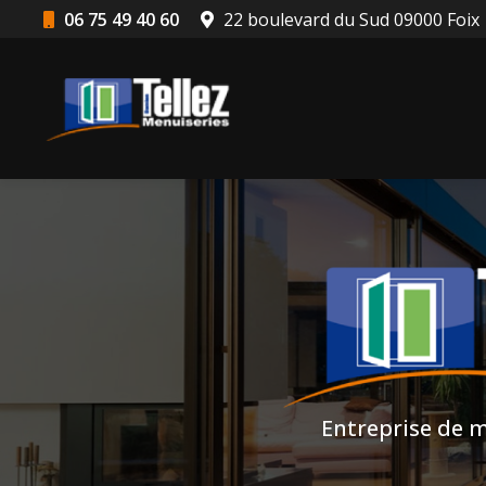
Aller
06 75 49 40 60
22 boulevard du Sud 09000 Foix
au
Navigation principale
contenu
principal
Entreprise de m