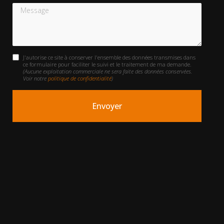
Message
J'autorise ce site à conserver l'ensemble des données transmises dans
ce formulaire pour faciliter le suivi et le traitement de ma demande.
(Aucune exploitation commerciale ne sera faite des données conservées.
Voir notre
politique de confidentialité
)