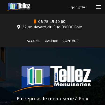
Aller
au
Rappel gratuit
contenu
principal
06 75 49 40 60
22 boulevard du Sud 09000 Foix
Navigation secondaire
ACCUEIL
GALERIE
CONTACT
Entreprise de menuiserie à Foix