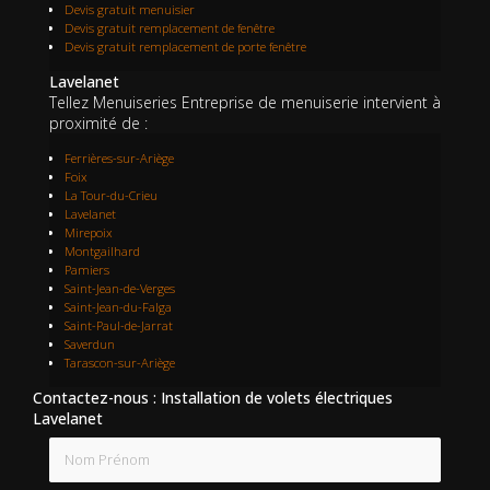
Devis gratuit menuisier
Devis gratuit remplacement de fenêtre
Devis gratuit remplacement de porte fenêtre
Lavelanet
Tellez Menuiseries Entreprise de menuiserie intervient à
proximité de :
Ferrières-sur-Ariège
Foix
La Tour-du-Crieu
Lavelanet
Mirepoix
Montgailhard
Pamiers
Saint-Jean-de-Verges
Saint-Jean-du-Falga
Saint-Paul-de-Jarrat
Saverdun
Tarascon-sur-Ariège
Contactez-nous : Installation de volets électriques
Lavelanet
Nom Prénom