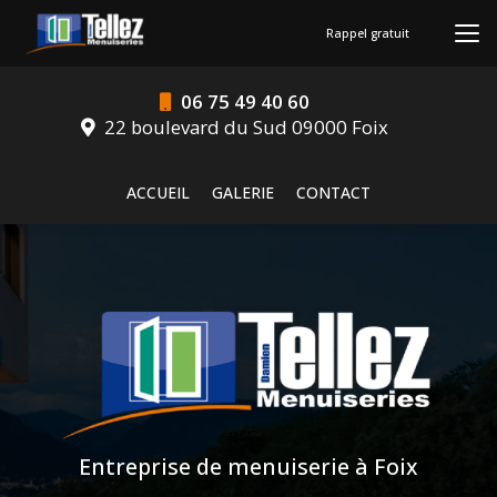
Aller
au
Rappel gratuit
contenu
principal
06 75 49 40 60
22 boulevard du Sud 09000 Foix
Navigation secondaire
ACCUEIL
GALERIE
CONTACT
Entreprise de menuiserie à Foix