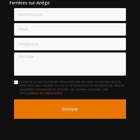
Ferrières-sur-Ariège
Nom Prénom
Email
Téléphone
Message
J'autorise ce site à conserver l'ensemble des données transmises dans ce
formulaire pour faciliter le suivi et le traitement de ma demande.
(Aucune
exploitation commerciale ne sera faite des données conservées. Voir
notre
politique de confidentialité
)