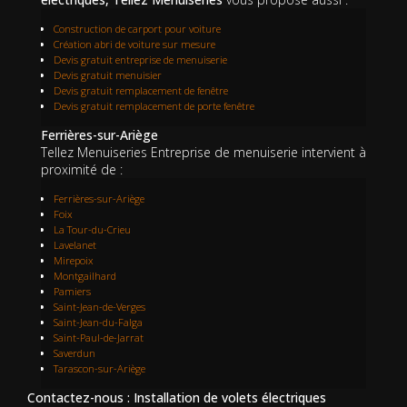
Construction de carport pour voiture
Création abri de voiture sur mesure
Devis gratuit entreprise de menuiserie
Devis gratuit menuisier
Devis gratuit remplacement de fenêtre
Devis gratuit remplacement de porte fenêtre
Ferrières-sur-Ariège
Tellez Menuiseries Entreprise de menuiserie intervient à
proximité de :
Ferrières-sur-Ariège
Foix
La Tour-du-Crieu
Lavelanet
Mirepoix
Montgailhard
Pamiers
Saint-Jean-de-Verges
Saint-Jean-du-Falga
Saint-Paul-de-Jarrat
Saverdun
Tarascon-sur-Ariège
Contactez-nous : Installation de volets électriques