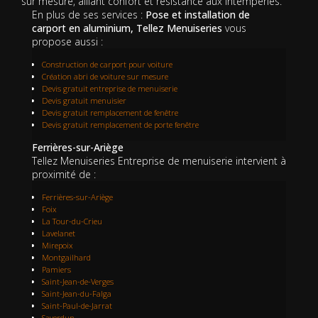
sur mesure, alliant confort et résistance aux intempéries.
En plus de ses services :
Pose et installation de
carport en aluminium, Tellez Menuiseries
vous
propose aussi :
Construction de carport pour voiture
Création abri de voiture sur mesure
Devis gratuit entreprise de menuiserie
Devis gratuit menuisier
Devis gratuit remplacement de fenêtre
Devis gratuit remplacement de porte fenêtre
Ferrières-sur-Ariège
Tellez Menuiseries Entreprise de menuiserie intervient à
proximité de :
Ferrières-sur-Ariège
Foix
La Tour-du-Crieu
Lavelanet
Mirepoix
Montgailhard
Pamiers
Saint-Jean-de-Verges
Saint-Jean-du-Falga
Saint-Paul-de-Jarrat
Saverdun