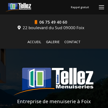
Aller
au
Rappel gratuit
contenu
principal
06 75 49 40 60
22 boulevard du Sud 09000 Foix
Navigation secondaire
ACCUEIL
GALERIE
CONTACT
Entreprise de menuiserie à Foix