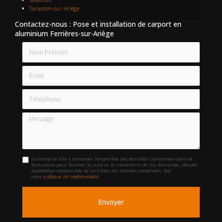
Tarascon-sur-Ariège
Contactez-nous : Pose et installation de carport en
aluminium Ferrières-sur-Ariège
Nom Prénom
Email
Téléphone
Message
J'autorise ce site à conserver l'ensemble des données transmises dans ce
formulaire pour faciliter le suivi et le traitement de ma demande.
(Aucune
exploitation commerciale ne sera faite des données conservées. Voir
notre
politique de confidentialité
)