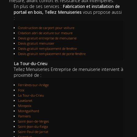
mesure, alliant confort et résistance aux intempéries.
En plus de ses services :
Fabrication et installation de
portail en bois, Tellez Menuiseries
vous propose aussi
:
Construction de carport pour voiture
Création abri de voiture sur mesure
Devis gratuit entreprise de menuiserie
Devis gratuit menuisier
Devis gratuit remplacement de fenêtre
Devis gratuit remplacement de porte fenêtre
La Tour-du-Crieu
Tellez Menuiseries Entreprise de menuiserie intervient à
proximité de :
Ferrières-sur-Ariège
Foix
La Tour-du-Crieu
Lavelanet
Mirepoix
Montgailhard
Pamiers
Saint-Jean-de-Verges
Saint-Jean-du-Falga
Saint-Paul-de-Jarrat
Saverdun