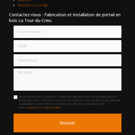
Tarascon-sur-Ariège
Contactez-nous : Fabrication et installation de portail en
bois La Tour-du-Crieu
Nom Prénom
Email
Téléphone
Message
J'autorise ce site à conserver l'ensemble des données transmises dans ce
formulaire pour faciliter le suivi et le traitement de ma demande.
(Aucune
exploitation commerciale ne sera faite des données conservées. Voir
notre
politique de confidentialité
)