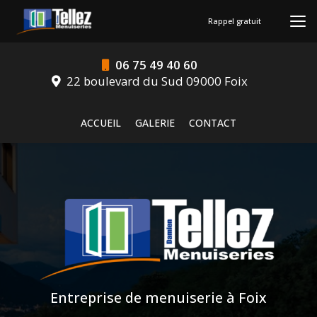
Aller
au
Rappel gratuit
contenu
principal
06 75 49 40 60
22 boulevard du Sud 09000 Foix
Navigation secondaire
ACCUEIL
GALERIE
CONTACT
Entreprise de menuiserie à Foix