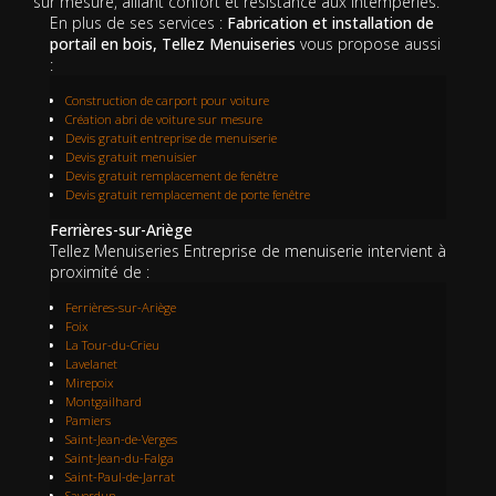
sur mesure, alliant confort et résistance aux intempéries.
En plus de ses services :
Fabrication et installation de
portail en bois, Tellez Menuiseries
vous propose aussi
:
Construction de carport pour voiture
Création abri de voiture sur mesure
Devis gratuit entreprise de menuiserie
Devis gratuit menuisier
Devis gratuit remplacement de fenêtre
Devis gratuit remplacement de porte fenêtre
Ferrières-sur-Ariège
Tellez Menuiseries Entreprise de menuiserie intervient à
proximité de :
Ferrières-sur-Ariège
Foix
La Tour-du-Crieu
Lavelanet
Mirepoix
Montgailhard
Pamiers
Saint-Jean-de-Verges
Saint-Jean-du-Falga
Saint-Paul-de-Jarrat
Saverdun