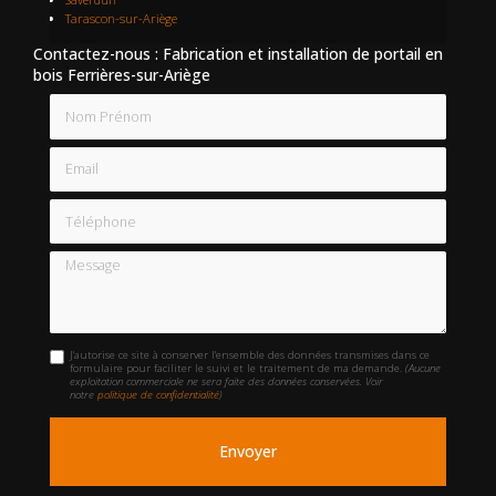
Tarascon-sur-Ariège
Contactez-nous : Fabrication et installation de portail en
bois Ferrières-sur-Ariège
Nom Prénom
Email
Téléphone
Message
J'autorise ce site à conserver l'ensemble des données transmises dans ce
formulaire pour faciliter le suivi et le traitement de ma demande.
(Aucune
exploitation commerciale ne sera faite des données conservées. Voir
notre
politique de confidentialité
)