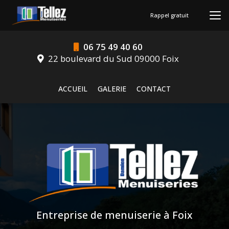
Aller
au
Rappel gratuit
contenu
principal
06 75 49 40 60
22 boulevard du Sud 09000 Foix
Navigation secondaire
ACCUEIL
GALERIE
CONTACT
Entreprise de menuiserie à Foix