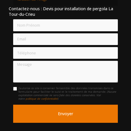
Contactez-nous : Devis pour installation de pergola La
Tour-du-Crieu
Nom Prénom
Email
Téléphone
Message
J'autorise ce site à conserver l'ensemble des données transmises dans ce
formulaire pour faciliter le suivi et le traitement de ma demande.
(Aucune
exploitation commerciale ne sera faite des données conservées. Voir
notre
politique de confidentialité
)