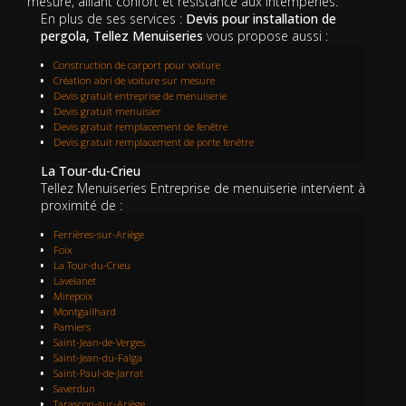
mesure, alliant confort et résistance aux intempéries.
En plus de ses services :
Devis pour installation de
pergola, Tellez Menuiseries
vous propose aussi :
Construction de carport pour voiture
Création abri de voiture sur mesure
Devis gratuit entreprise de menuiserie
Devis gratuit menuisier
Devis gratuit remplacement de fenêtre
Devis gratuit remplacement de porte fenêtre
La Tour-du-Crieu
Tellez Menuiseries Entreprise de menuiserie intervient à
proximité de :
Ferrières-sur-Ariège
Foix
La Tour-du-Crieu
Lavelanet
Mirepoix
Montgailhard
Pamiers
Saint-Jean-de-Verges
Saint-Jean-du-Falga
Saint-Paul-de-Jarrat
Saverdun
Tarascon-sur-Ariège