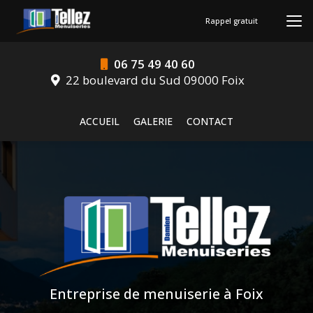
Aller
au
Rappel gratuit
contenu
principal
06 75 49 40 60
22 boulevard du Sud 09000 Foix
Navigation secondaire
ACCUEIL
GALERIE
CONTACT
Entreprise de menuiserie à Foix