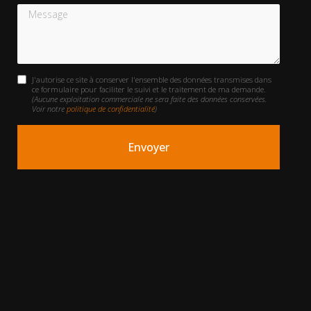
Message
J'autorise ce site à conserver l'ensemble des données transmises dans
ce formulaire pour faciliter le suivi et le traitement de ma demande.
(Aucune exploitation commerciale ne sera faite des données conservées.
Voir notre
politique de confidentialité
)