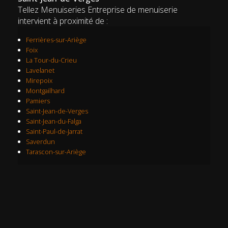
Tellez Menuiseries Entreprise de menuiserie
intervient à proximité de :
Ferrières-sur-Ariège
Foix
La Tour-du-Crieu
Lavelanet
Mirepoix
Montgailhard
Pamiers
Saint-Jean-de-Verges
Saint-Jean-du-Falga
Saint-Paul-de-Jarrat
Saverdun
Tarascon-sur-Ariège