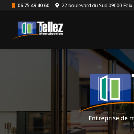
Aller
06 75 49 40 60
22 boulevard du Sud 09000 Foix
au
Navigation principale
contenu
principal
Entreprise de m