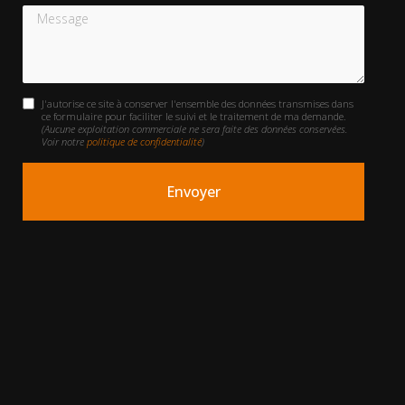
Message
J'autorise ce site à conserver l'ensemble des données transmises dans
ce formulaire pour faciliter le suivi et le traitement de ma demande.
(Aucune exploitation commerciale ne sera faite des données conservées.
Voir notre
politique de confidentialité
)