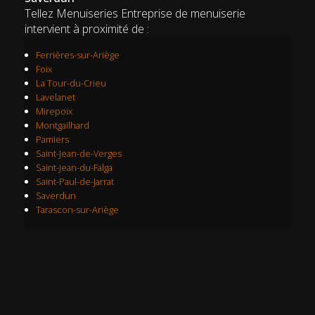
Tellez Menuiseries Entreprise de menuiserie
intervient à proximité de :
Ferrières-sur-Ariège
Foix
La Tour-du-Crieu
Lavelanet
Mirepoix
Montgailhard
Pamiers
Saint-Jean-de-Verges
Saint-Jean-du-Falga
Saint-Paul-de-Jarrat
Saverdun
Tarascon-sur-Ariège