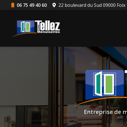
Aller
06 75 49 40 60
22 boulevard du Sud 09000 Foix
au
Navigation principale
contenu
principal
Entreprise de m