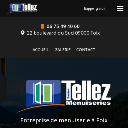
Aller
au
Rappel gratuit
contenu
principal
06 75 49 40 60
22 boulevard du Sud 09000 Foix
Navigation secondaire
ACCUEIL
GALERIE
CONTACT
Entreprise de menuiserie à Foix