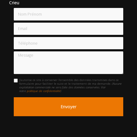
Crieu
Nom Prénom
Email
Téléphone
Message
J'autorise ce site à conserver l'ensemble des données transmises dans ce
formulaire pour faciliter le suivi et le traitement de ma demande.
(Aucune
exploitation commerciale ne sera faite des données conservées. Voir
notre
politique de confidentialité
)