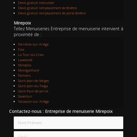
Devis gratuit menuisier
Devis gratuit remplacement de fenêtre
Devis gratuit remplacement de porte fenêtre
Mirepoix
Tellez Menuiseries Entreprise de menuiserie intervient à
proximité de :
Ferrières-sur-Ariège
Foix
La Tour-du-Crieu
Lavelanet
Mirepoix
Montgailhard
Pamiers
Saint-Jean-de-Verges
Saint-Jean-du-Falga
Saint-Paul-de-Jarrat
Saverdun
Tarascon-sur-Ariège
Contactez-nous : Entreprise de menuiserie Mirepoix
Nom Prénom
Email