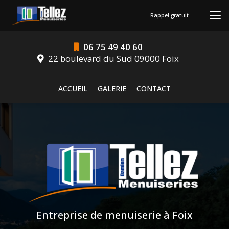
Aller
au
Rappel gratuit
contenu
principal
06 75 49 40 60
22 boulevard du Sud 09000 Foix
Navigation secondaire
ACCUEIL
GALERIE
CONTACT
Entreprise de menuiserie à Foix