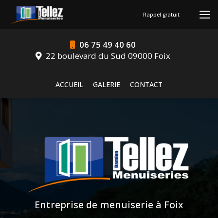
Aller
au
Rappel gratuit
contenu
principal
06 75 49 40 60
22 boulevard du Sud 09000 Foix
Navigation secondaire
ACCUEIL
GALERIE
CONTACT
Entreprise de menuiserie à Foix