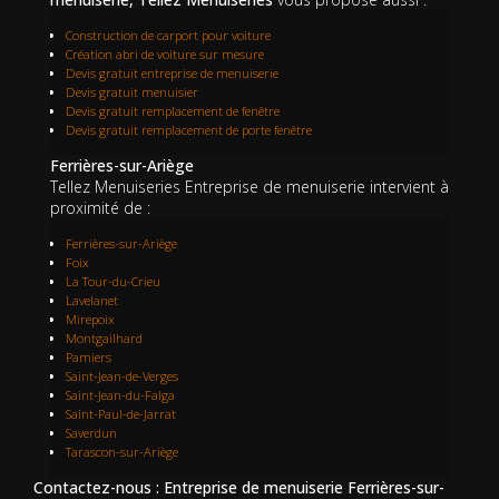
Construction de carport pour voiture
Création abri de voiture sur mesure
Devis gratuit entreprise de menuiserie
Devis gratuit menuisier
Devis gratuit remplacement de fenêtre
Devis gratuit remplacement de porte fenêtre
Ferrières-sur-Ariège
Tellez Menuiseries Entreprise de menuiserie intervient à
proximité de :
Ferrières-sur-Ariège
Foix
La Tour-du-Crieu
Lavelanet
Mirepoix
Montgailhard
Pamiers
Saint-Jean-de-Verges
Saint-Jean-du-Falga
Saint-Paul-de-Jarrat
Saverdun
Tarascon-sur-Ariège
Contactez-nous : Entreprise de menuiserie Ferrières-sur-