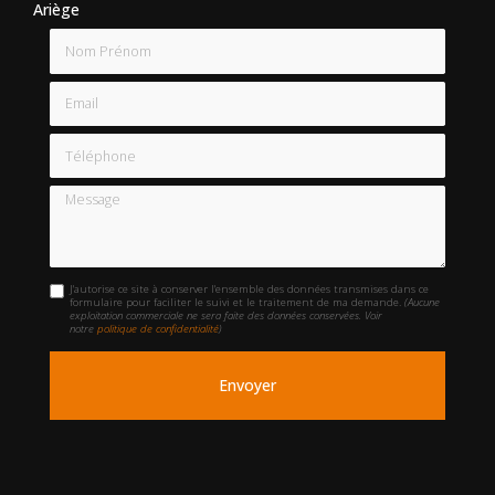
Ariège
Nom Prénom
Email
Téléphone
Message
J'autorise ce site à conserver l'ensemble des données transmises dans ce
formulaire pour faciliter le suivi et le traitement de ma demande.
(Aucune
exploitation commerciale ne sera faite des données conservées. Voir
notre
politique de confidentialité
)