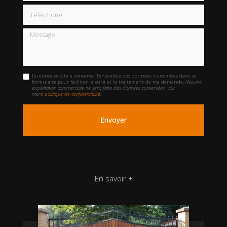
Téléphone
Message
J'autorise ce site à conserver l'ensemble des données transmises dans ce
formulaire pour faciliter le suivi et le traitement de ma demande.
(Aucune
exploitation commerciale ne sera faite des données conservées. Voir
notre
politique de confidentialité
)
En savoir +