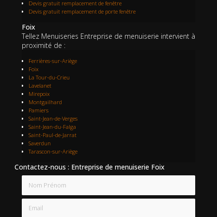
Devis gratuit remplacement de fenêtre
Devis gratuit remplacement de porte fenêtre
Foix
Tellez Menuiseries Entreprise de menuiserie intervient à
proximité de :
Ferrières-sur-Ariège
Foix
La Tour-du-Crieu
Lavelanet
Mirepoix
Montgailhard
Pamiers
Saint-Jean-de-Verges
Saint-Jean-du-Falga
Saint-Paul-de-Jarrat
Saverdun
Tarascon-sur-Ariège
Contactez-nous : Entreprise de menuiserie Foix
Nom Prénom
Email