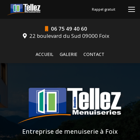
Aller
au
Rappel gratuit
contenu
principal
06 75 49 40 60
22 boulevard du Sud 09000 Foix
Navigation secondaire
ACCUEIL
GALERIE
CONTACT
Entreprise de menuiserie à Foix