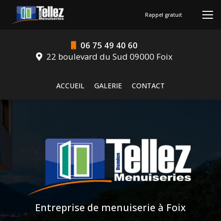
Aller
au
Rappel gratuit
contenu
principal
06 75 49 40 60
22 boulevard du Sud 09000 Foix
Navigation secondaire
ACCUEIL
GALERIE
CONTACT
Entreprise de menuiserie à Foix