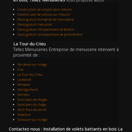
Construction de carport pour voiture
Création abri de voiture sur mesure
Devis gratuit entreprise de menuiserie
Devis gratuit menuisier
Devis gratuit remplacement de fenêtre
Devis gratuit remplacement de porte fenêtre
La Tour-du-Crieu
Tellez Menuiseries Entreprise de menuiserie intervient à
proximité de :
Ferrières-sur-Ariège
Foix
La Tour-du-Crieu
Lavelanet
Mirepoix
Montgailhard
Pamiers
Saint-Jean-de-Verges
Saint-Jean-du-Falga
Saint-Paul-de-Jarrat
Saverdun
Tarascon-sur-Ariège
Contactez-nous : Installation de volets battants en bois La