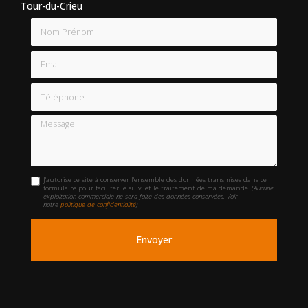
Tour-du-Crieu
Nom Prénom
Email
Téléphone
Message
J'autorise ce site à conserver l'ensemble des données transmises dans ce
formulaire pour faciliter le suivi et le traitement de ma demande.
(Aucune
exploitation commerciale ne sera faite des données conservées. Voir
notre
politique de confidentialité
)