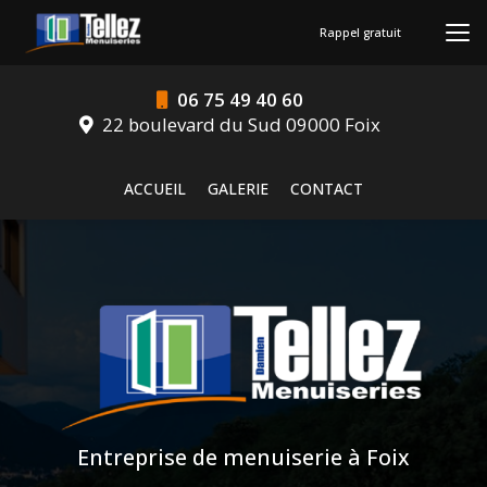
Aller
au
Rappel gratuit
contenu
principal
06 75 49 40 60
22 boulevard du Sud 09000 Foix
Navigation secondaire
ACCUEIL
GALERIE
CONTACT
Entreprise de menuiserie à Foix