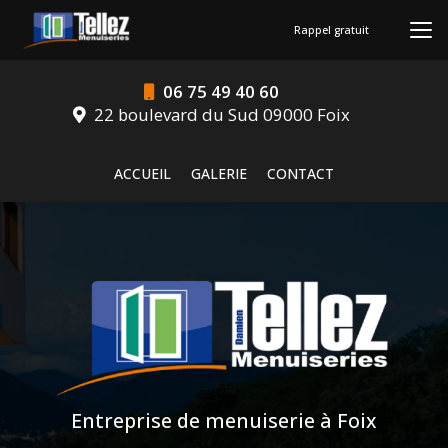
Aller
au
Rappel gratuit
contenu
principal
06 75 49 40 60
22 boulevard du Sud 09000 Foix
Navigation secondaire
ACCUEIL
GALERIE
CONTACT
Entreprise de menuiserie à Foix