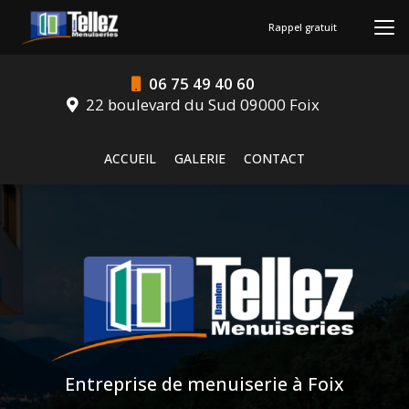
Aller
au
Rappel gratuit
contenu
principal
06 75 49 40 60
22 boulevard du Sud 09000 Foix
Navigation secondaire
ACCUEIL
GALERIE
CONTACT
Entreprise de menuiserie à Foix