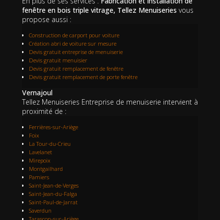
En plus de ses services :
Fabrication et installation de
fenêtre en bois triple vitrage, Tellez Menuiseries
vous
propose aussi :
Construction de carport pour voiture
Création abri de voiture sur mesure
Devis gratuit entreprise de menuiserie
Devis gratuit menuisier
Devis gratuit remplacement de fenêtre
Devis gratuit remplacement de porte fenêtre
Vernajoul
Tellez Menuiseries Entreprise de menuiserie intervient à
proximité de :
Ferrières-sur-Ariège
Foix
La Tour-du-Crieu
Lavelanet
Mirepoix
Montgailhard
Pamiers
Saint-Jean-de-Verges
Saint-Jean-du-Falga
Saint-Paul-de-Jarrat
Saverdun
Tarascon-sur-Ariège