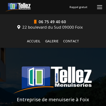
Aller
au
Rappel gratuit
contenu
principal
06 75 49 40 60
22 boulevard du Sud 09000 Foix
Navigation secondaire
ACCUEIL
GALERIE
CONTACT
Entreprise de menuiserie à Foix