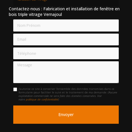
Contactez-nous : Fabrication et installation de fenêtre en
bois triple vitrage Vernajoul
Nom Prénom
Email
Téléphone
Message
J'autorise ce site à conserver l'ensemble des données transmises dans ce
formulaire pour faciliter le suivi et le traitement de ma demande.
(Aucune
exploitation commerciale ne sera faite des données conservées. Voir
notre
politique de confidentialité
)