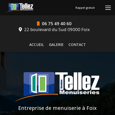
Aller
au
Rappel gratuit
contenu
principal
06 75 49 40 60
22 boulevard du Sud 09000 Foix
Navigation secondaire
ACCUEIL
GALERIE
CONTACT
Entreprise de menuiserie à Foix