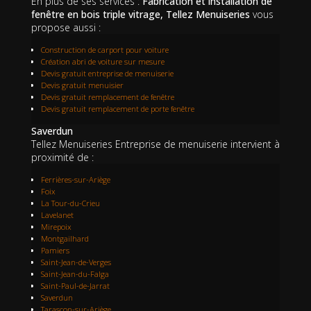
En plus de ses services :
Fabrication et installation de
fenêtre en bois triple vitrage, Tellez Menuiseries
vous
propose aussi :
Construction de carport pour voiture
Création abri de voiture sur mesure
Devis gratuit entreprise de menuiserie
Devis gratuit menuisier
Devis gratuit remplacement de fenêtre
Devis gratuit remplacement de porte fenêtre
Saverdun
Tellez Menuiseries Entreprise de menuiserie intervient à
proximité de :
Ferrières-sur-Ariège
Foix
La Tour-du-Crieu
Lavelanet
Mirepoix
Montgailhard
Pamiers
Saint-Jean-de-Verges
Saint-Jean-du-Falga
Saint-Paul-de-Jarrat
Saverdun
Tarascon-sur-Ariège