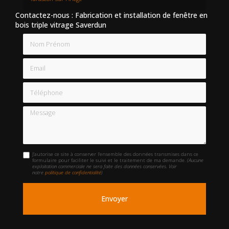
Contactez-nous : Fabrication et installation de fenêtre en
bois triple vitrage Saverdun
Nom Prénom
Email
Téléphone
Message
J'autorise ce site à conserver l'ensemble des données transmises dans ce
formulaire pour faciliter le suivi et le traitement de ma demande.
(Aucune
exploitation commerciale ne sera faite des données conservées. Voir
notre
politique de confidentialité
)