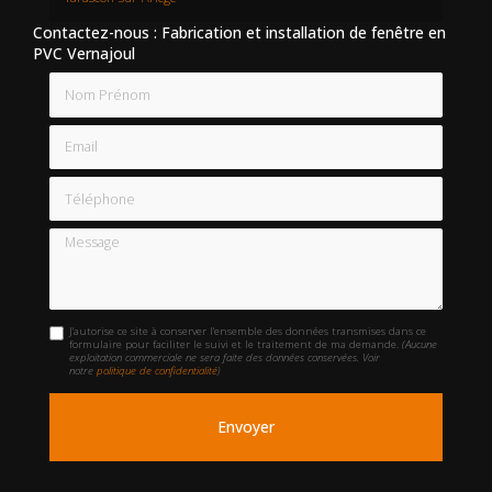
Contactez-nous : Fabrication et installation de fenêtre en
PVC Vernajoul
Nom Prénom
Email
Téléphone
Message
J'autorise ce site à conserver l'ensemble des données transmises dans ce
formulaire pour faciliter le suivi et le traitement de ma demande.
(Aucune
exploitation commerciale ne sera faite des données conservées. Voir
notre
politique de confidentialité
)