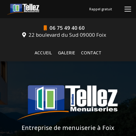
Aller
au
Rappel gratuit
contenu
principal
06 75 49 40 60
22 boulevard du Sud 09000 Foix
Navigation secondaire
ACCUEIL
GALERIE
CONTACT
Entreprise de menuiserie à Foix