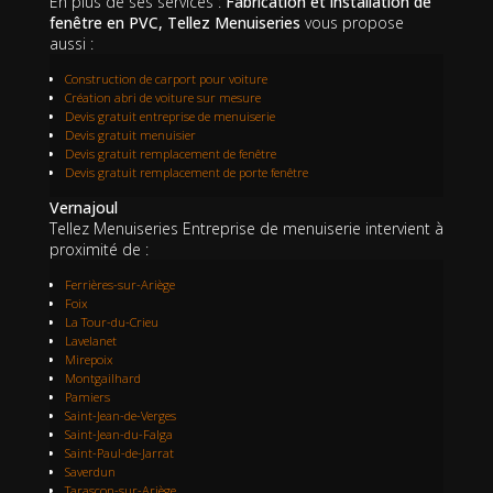
En plus de ses services :
Fabrication et installation de
fenêtre en PVC, Tellez Menuiseries
vous propose
aussi :
Construction de carport pour voiture
Création abri de voiture sur mesure
Devis gratuit entreprise de menuiserie
Devis gratuit menuisier
Devis gratuit remplacement de fenêtre
Devis gratuit remplacement de porte fenêtre
Vernajoul
Tellez Menuiseries Entreprise de menuiserie intervient à
proximité de :
Ferrières-sur-Ariège
Foix
La Tour-du-Crieu
Lavelanet
Mirepoix
Montgailhard
Pamiers
Saint-Jean-de-Verges
Saint-Jean-du-Falga
Saint-Paul-de-Jarrat
Saverdun
Tarascon-sur-Ariège