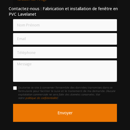
Contactez-nous : Fabrication et installation de fenêtre en
PVC Lavelanet
Nom Prénom
Email
Téléphone
Message
J'autorise ce site à conserver l'ensemble des données transmises dans ce
formulaire pour faciliter le suivi et le traitement de ma demande.
(Aucune
exploitation commerciale ne sera faite des données conservées. Voir
notre
politique de confidentialité
)