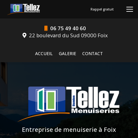
Aller
au
Rappel gratuit
contenu
principal
06 75 49 40 60
22 boulevard du Sud 09000 Foix
Navigation secondaire
ACCUEIL
GALERIE
CONTACT
Entreprise de menuiserie à Foix