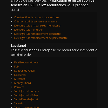
En plus de ses services :
Fabrication et installation de
fenêtre en PVC, Tellez Menuiseries
vous propose
aussi :
Construction de carport pour voiture
Création abri de voiture sur mesure
Devis gratuit entreprise de menuiserie
Devis gratuit menuisier
Devis gratuit remplacement de fenêtre
Devis gratuit remplacement de porte fenêtre
Lavelanet
Tellez Menuiseries Entreprise de menuiserie intervient à
proximité de :
Ferrières-sur-Ariège
Foix
La Tour-du-Crieu
Lavelanet
Mirepoix
Montgailhard
Pamiers
Saint-Jean-de-Verges
Saint-Jean-du-Falga
Saint-Paul-de-Jarrat
Saverdun
Tarascon-sur-Ariège