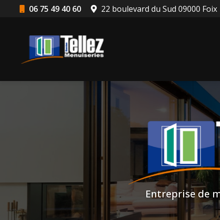
Aller
06 75 49 40 60
22 boulevard du Sud 09000 Foix
au
Navigation principale
contenu
principal
Entreprise de m