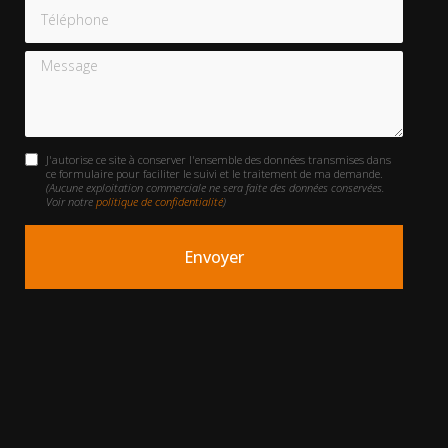
Téléphone
Message
J'autorise ce site à conserver l'ensemble des données transmises dans
ce formulaire pour faciliter le suivi et le traitement de ma demande.
(Aucune exploitation commerciale ne sera faite des données conservées.
Voir notre
politique de confidentialité
)