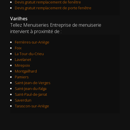
Devis gratuit remplacement de fenêtre
Devis gratuit remplacement de porte fenêtre
Varilhes
Tellez Menuiseries Entreprise de menuiserie
intervient à proximité de :
Ferrières-sur-Ariège
Foix
La Tour-du-Crieu
Lavelanet
Mirepoix
Montgailhard
Pamiers
Saint-Jean-de-Verges
Saint-Jean-du-Falga
Saint-Paul-de-Jarrat
Saverdun
Tarascon-sur-Ariège