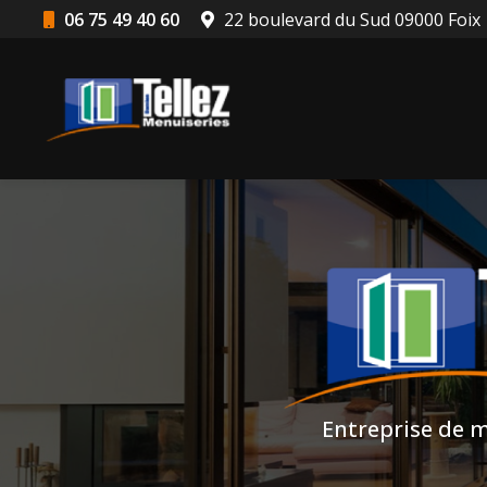
Aller
06 75 49 40 60
22 boulevard du Sud 09000 Foix
au
Navigation principale
contenu
principal
Entreprise de m