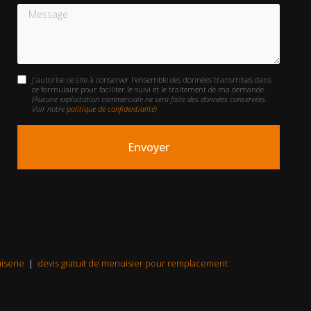
Message
J'autorise ce site à conserver l'ensemble des données transmises dans
ce formulaire pour faciliter le suivi et le traitement de ma demande.
(Aucune exploitation commerciale ne sera faite des données conservées.
Voir notre
politique de confidentialité
)
iserie
|
devis gratuit de menuisier pour remplacement