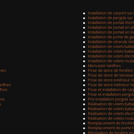
Installation de carport su
Installation de pergola su
Installation de portail élec
Installation de portail en 
Installation de portail en b
Installation de porte de g
Installation de véranda Var
Installation de volets batta
Installation de volets batta
Installation de volets élec
Installation de volets roul
Menuisier Varilhes
lhes
Pose de store de fenêtre 
Pose de store de terrasse
Pose de store extérieur V
arilhes
Pose de store intérieur Va
ilhes
Pose et installation de ca
Pose et installation pergol
hes
Prix installation pergola s
s
Réalisation de volets batta
Réalisation de volets batta
Réalisation de volets élec
Réalisation de volets roul
Remplacement de fenêtre
Remplacement de porte fe
Rénovation de fenêtre en 